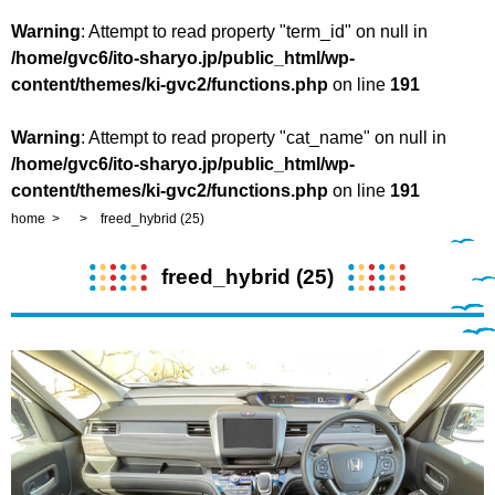
Warning
: Attempt to read property "term_id" on null in
/home/gvc6/ito-sharyo.jp/public_html/wp-
content/themes/ki-gvc2/functions.php
on line
191
Warning
: Attempt to read property "cat_name" on null in
/home/gvc6/ito-sharyo.jp/public_html/wp-
content/themes/ki-gvc2/functions.php
on line
191
home
freed_hybrid (25)
freed_hybrid (25)