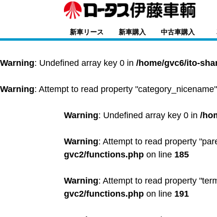
新車リース
新車購入
中古車購入
Warning
: Undefined array key 0 in
/home/gvc6/ito-sha
Warning
: Attempt to read property "category_nicename"
Warning
: Undefined array key 0 in
/ho
Warning
: Attempt to read property "par
gvc2/functions.php
on line
185
Warning
: Attempt to read property "ter
gvc2/functions.php
on line
191