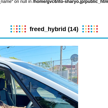
t_name" on null in
/home/gvc6/ito-sharyo.jp/public_htm
freed_hybrid (14)