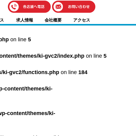
伊藤車輌（本社）
ス
求人情報
会社概要
アクセス
050-5851-0337
グッドワン浜松
050-5851-0338
.php
on line
5
浜北店
050-5851-0339
content/themes/ki-gvc2/index.php
on line
5
レスキューセンター
053-465-3535
（年中無休24h対応）
/ki-gvc2/functions.php
on line
184
p-content/themes/ki-
wp-content/themes/ki-