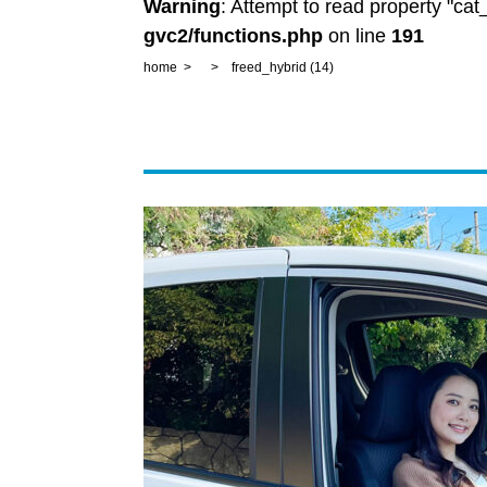
Warning
: Attempt to read property "ca
gvc2/functions.php
on line
191
home
freed_hybrid (14)