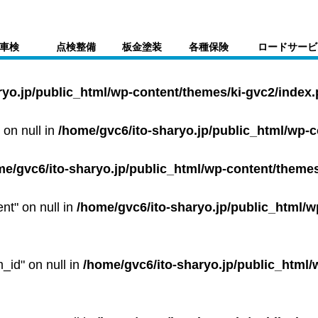
車検
点検整備
板金塗装
各種保険
ロードサービ
ryo.jp/public_html/wp-content/themes/ki-gvc2/index
 on null in
/home/gvc6/ito-sharyo.jp/public_html/wp-
me/gvc6/ito-sharyo.jp/public_html/wp-content/themes
ent" on null in
/home/gvc6/ito-sharyo.jp/public_html/w
m_id" on null in
/home/gvc6/ito-sharyo.jp/public_html/