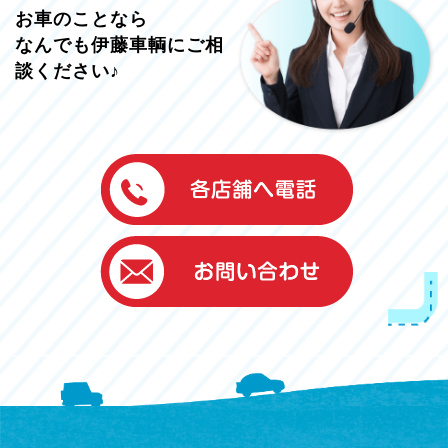
お車のことなら
なんでも伊藤車輌にご相
談ください♪
伊藤車輌（本社）
050-5851-0337
グッドワン浜松
050-5851-0338
浜北店
050-5851-0339
レスキューセンター
053-465-3535
（年中無休24h対応）