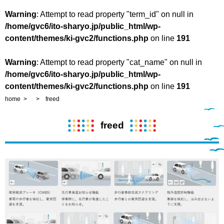
Warning
: Attempt to read property "term_id" on null in
/home/gvc6/ito-sharyo.jp/public_html/wp-
content/themes/ki-gvc2/functions.php
on line
191
Warning
: Attempt to read property "cat_name" on null in
/home/gvc6/ito-sharyo.jp/public_html/wp-
content/themes/ki-gvc2/functions.php
on line
191
home
freed
freed