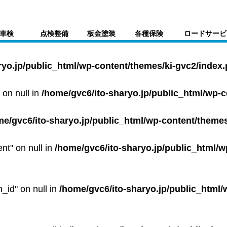
車検
点検整備
板金塗装
各種保険
ロードサービ
ryo.jp/public_html/wp-content/themes/ki-gvc2/index
 on null in
/home/gvc6/ito-sharyo.jp/public_html/wp-
me/gvc6/ito-sharyo.jp/public_html/wp-content/themes
ent" on null in
/home/gvc6/ito-sharyo.jp/public_html/w
m_id" on null in
/home/gvc6/ito-sharyo.jp/public_html/