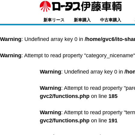
新車リース
新車購入
中古車購入
Warning
: Undefined array key 0 in
/home/gvc6/ito-sha
Warning
: Attempt to read property "category_nicename"
Warning
: Undefined array key 0 in
/ho
Warning
: Attempt to read property "par
gvc2/functions.php
on line
185
Warning
: Attempt to read property "ter
gvc2/functions.php
on line
191