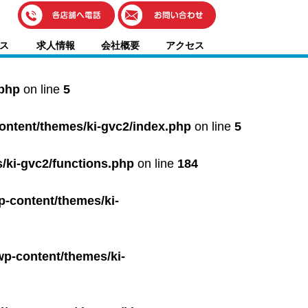
伊藤車輌（本社）
ス
求人情報
会社概要
アクセス
050-5851-0337
グッドワン浜松
050-5851-0338
.php
on line
5
浜北店
050-5851-0339
content/themes/ki-gvc2/index.php
on line
5
レスキューセンター
053-465-3535
（年中無休24h対応）
/ki-gvc2/functions.php
on line
184
p-content/themes/ki-
wp-content/themes/ki-