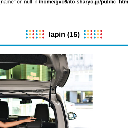
t_name" on null in
/home/gvc6/ito-sharyo.jp/public_htm
lapin (15)