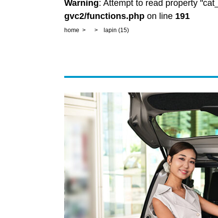
Warning
: Attempt to read property "ca
gvc2/functions.php
on line
191
home
lapin (15)