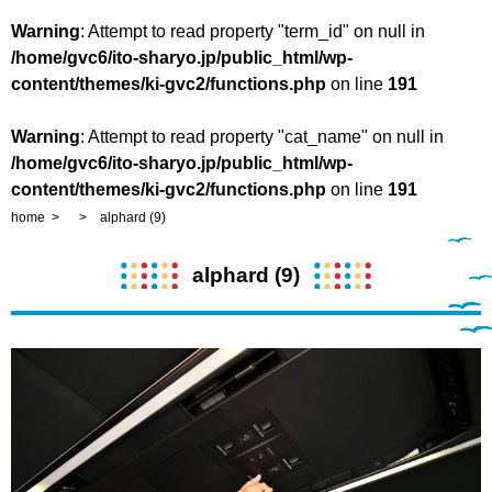
Warning
: Attempt to read property "term_id" on null in
/home/gvc6/ito-sharyo.jp/public_html/wp-
content/themes/ki-gvc2/functions.php
on line
191
Warning
: Attempt to read property "cat_name" on null in
/home/gvc6/ito-sharyo.jp/public_html/wp-
content/themes/ki-gvc2/functions.php
on line
191
home
alphard (9)
alphard (9)