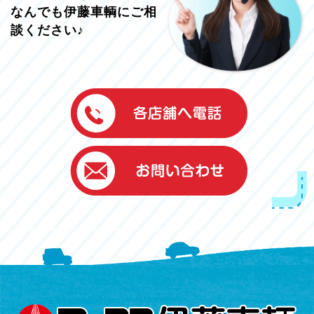
なんでも伊藤車輌にご相
談ください♪
伊藤車輌（本社）
050-5851-0337
グッドワン浜松
050-5851-0338
浜北店
050-5851-0339
レスキューセンター
053-465-3535
（年中無休24h対応）