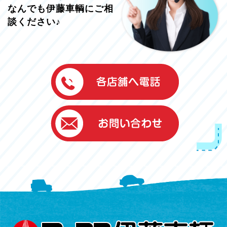
なんでも伊藤車輌にご相
談ください♪
伊藤車輌（本社）
050-5851-0337
グッドワン浜松
050-5851-0338
浜北店
050-5851-0339
レスキューセンター
053-465-3535
（年中無休24h対応）