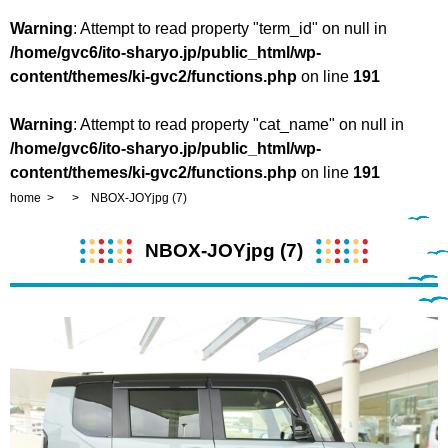
Warning
: Attempt to read property "term_id" on null in
/home/gvc6/ito-sharyo.jp/public_html/wp-
content/themes/ki-gvc2/functions.php
on line
191
Warning
: Attempt to read property "cat_name" on null in
/home/gvc6/ito-sharyo.jp/public_html/wp-
content/themes/ki-gvc2/functions.php
on line
191
home
NBOX-JOYjpg (7)
NBOX-JOYjpg (7)