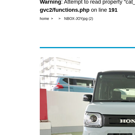
Warning
: Attempt to read property "ca
gvc2/functions.php
on line
191
home
NBOX-JOYjpg (2)