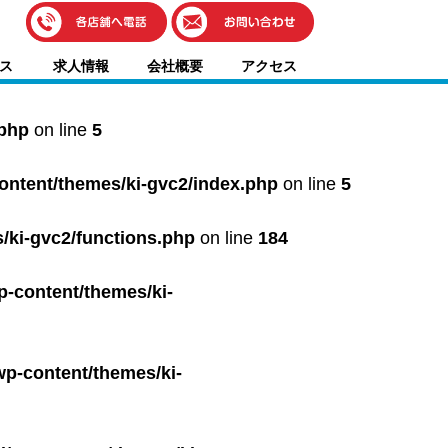
伊藤車輌（本社）
ス
求人情報
会社概要
アクセス
050-5851-0337
グッドワン浜松
050-5851-0338
.php
on line
5
浜北店
050-5851-0339
content/themes/ki-gvc2/index.php
on line
5
レスキューセンター
053-465-3535
（年中無休24h対応）
/ki-gvc2/functions.php
on line
184
p-content/themes/ki-
wp-content/themes/ki-