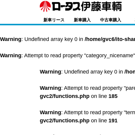
新車リース
新車購入
中古車購入
Warning
: Undefined array key 0 in
/home/gvc6/ito-sha
Warning
: Attempt to read property "category_nicename"
Warning
: Undefined array key 0 in
/ho
Warning
: Attempt to read property "par
gvc2/functions.php
on line
185
Warning
: Attempt to read property "ter
gvc2/functions.php
on line
191