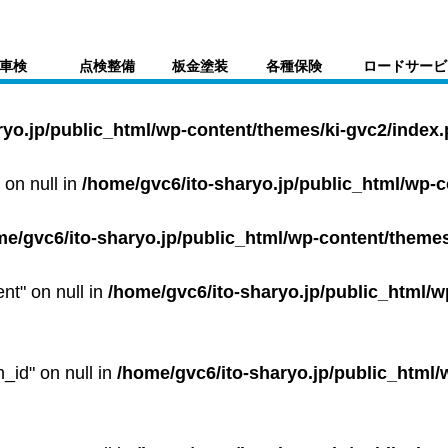
車検
点検整備
板金塗装
各種保険
ロードサービ
ryo.jp/public_html/wp-content/themes/ki-gvc2/index
 on null in
/home/gvc6/ito-sharyo.jp/public_html/wp-
me/gvc6/ito-sharyo.jp/public_html/wp-content/themes
ent" on null in
/home/gvc6/ito-sharyo.jp/public_html/w
m_id" on null in
/home/gvc6/ito-sharyo.jp/public_html/