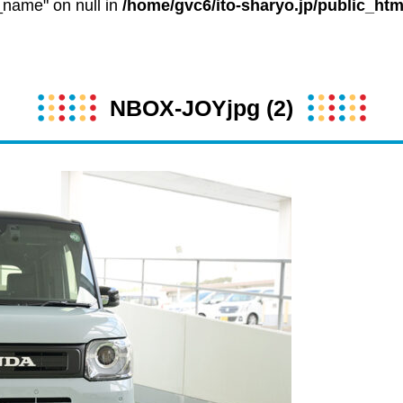
t_name" on null in
/home/gvc6/ito-sharyo.jp/public_htm
NBOX-JOYjpg (2)