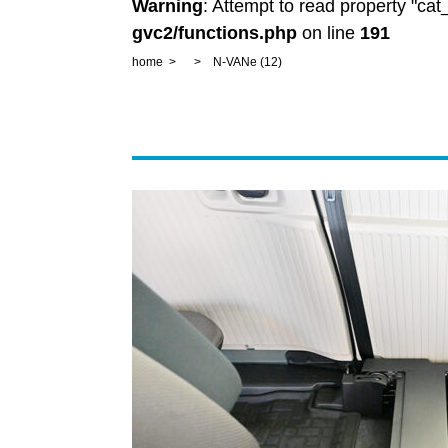
Warning
: Attempt to read property "ca
gvc2/functions.php
on line
191
home
N-VANe (12)