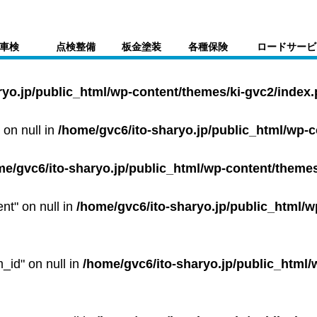
車検
点検整備
板金塗装
各種保険
ロードサービ
ryo.jp/public_html/wp-content/themes/ki-gvc2/index
 on null in
/home/gvc6/ito-sharyo.jp/public_html/wp-
me/gvc6/ito-sharyo.jp/public_html/wp-content/themes
ent" on null in
/home/gvc6/ito-sharyo.jp/public_html/w
m_id" on null in
/home/gvc6/ito-sharyo.jp/public_html/