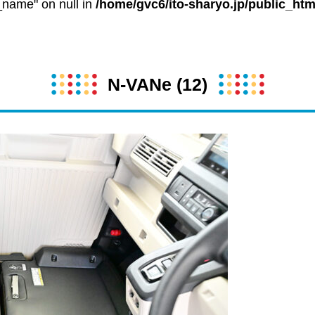
t_name" on null in
/home/gvc6/ito-sharyo.jp/public_htm
N-VANe (12)