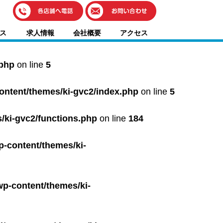
伊藤車輌（本社）
ス
求人情報
会社概要
アクセス
050-5851-0337
グッドワン浜松
050-5851-0338
.php
on line
5
浜北店
050-5851-0339
content/themes/ki-gvc2/index.php
on line
5
レスキューセンター
053-465-3535
（年中無休24h対応）
/ki-gvc2/functions.php
on line
184
p-content/themes/ki-
wp-content/themes/ki-