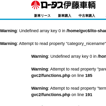
新車リース
新車購入
中古車購入
Warning
: Undefined array key 0 in
/home/gvc6/ito-sha
Warning
: Attempt to read property "category_nicename"
Warning
: Undefined array key 0 in
/ho
Warning
: Attempt to read property "par
gvc2/functions.php
on line
185
Warning
: Attempt to read property "ter
gvc2/functions.php
on line
191