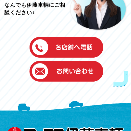
なんでも伊藤車輌にご相
談ください♪
伊藤車輌（本社）
050-5851-0337
グッドワン浜松
050-5851-0338
浜北店
050-5851-0339
レスキューセンター
053-465-3535
（年中無休24h対応）