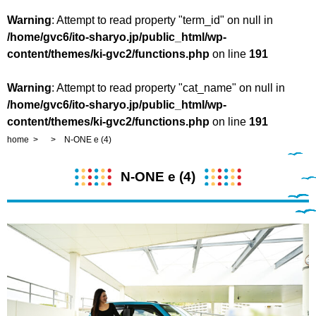
Warning
: Attempt to read property "term_id" on null in
/home/gvc6/ito-sharyo.jp/public_html/wp-
content/themes/ki-gvc2/functions.php
on line
191
Warning
: Attempt to read property "cat_name" on null in
/home/gvc6/ito-sharyo.jp/public_html/wp-
content/themes/ki-gvc2/functions.php
on line
191
home
N-ONE e (4)
N-ONE e (4)