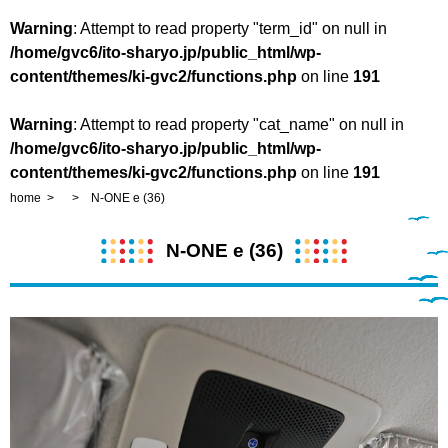
Warning
: Attempt to read property "term_id" on null in
/home/gvc6/ito-sharyo.jp/public_html/wp-
content/themes/ki-gvc2/functions.php
on line
191
Warning
: Attempt to read property "cat_name" on null in
/home/gvc6/ito-sharyo.jp/public_html/wp-
content/themes/ki-gvc2/functions.php
on line
191
home
N-ONE e (36)
N-ONE e (36)