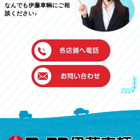
なんでも伊藤車輌にご相
談ください♪
伊藤車輌（本社）
050-5851-0337
グッドワン浜松
050-5851-0338
浜北店
050-5851-0339
レスキューセンター
053-465-3535
（年中無休24h対応）