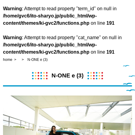
Warning
: Attempt to read property "term_id" on null in
/home/gvc6/ito-sharyo.jp/public_html/wp-
content/themes/ki-gvc2/functions.php
on line
191
Warning
: Attempt to read property "cat_name" on null in
/home/gvc6/ito-sharyo.jp/public_html/wp-
content/themes/ki-gvc2/functions.php
on line
191
home
N-ONE e (3)
N-ONE e (3)