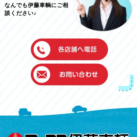
なんでも伊藤車輌にご相
談ください♪
伊藤車輌（本社）
050-5851-0337
グッドワン浜松
050-5851-0338
浜北店
050-5851-0339
レスキューセンター
053-465-3535
（年中無休24h対応）