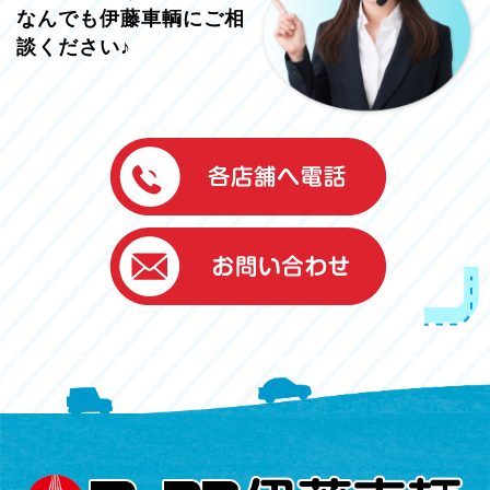
なんでも伊藤車輌にご相
談ください♪
伊藤車輌（本社）
050-5851-0337
グッドワン浜松
050-5851-0338
浜北店
050-5851-0339
レスキューセンター
053-465-3535
（年中無休24h対応）