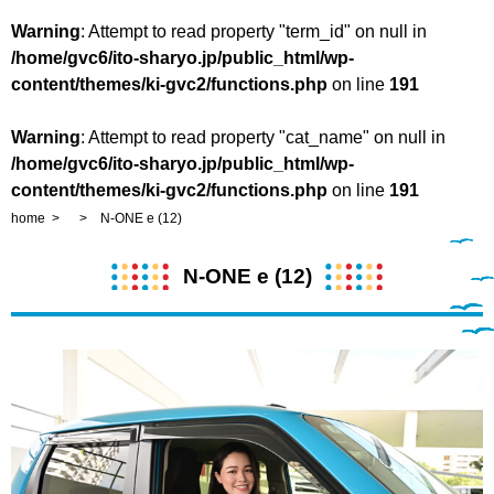
Warning
: Attempt to read property "term_id" on null in
/home/gvc6/ito-sharyo.jp/public_html/wp-
content/themes/ki-gvc2/functions.php
on line
191
Warning
: Attempt to read property "cat_name" on null in
/home/gvc6/ito-sharyo.jp/public_html/wp-
content/themes/ki-gvc2/functions.php
on line
191
home
N-ONE e (12)
N-ONE e (12)