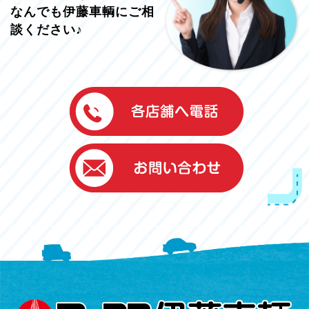
なんでも伊藤車輌にご相
談ください♪
伊藤車輌（本社）
050-5851-0337
グッドワン浜松
050-5851-0338
浜北店
050-5851-0339
レスキューセンター
053-465-3535
（年中無休24h対応）