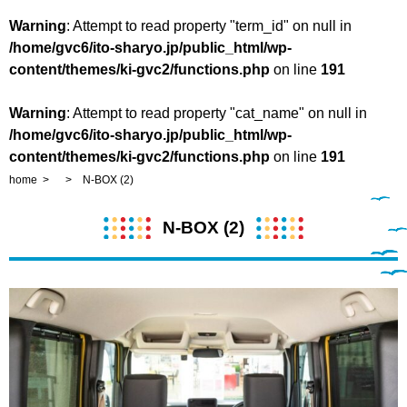
Warning
: Attempt to read property "term_id" on null in
/home/gvc6/ito-sharyo.jp/public_html/wp-
content/themes/ki-gvc2/functions.php
on line
191
Warning
: Attempt to read property "cat_name" on null in
/home/gvc6/ito-sharyo.jp/public_html/wp-
content/themes/ki-gvc2/functions.php
on line
191
home
N-BOX (2)
N-BOX (2)