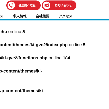
伊藤車輌（本社）
ス
求人情報
会社概要
アクセス
050-5851-0337
グッドワン浜松
050-5851-0338
.php
on line
5
浜北店
050-5851-0339
content/themes/ki-gvc2/index.php
on line
5
レスキューセンター
053-465-3535
（年中無休24h対応）
/ki-gvc2/functions.php
on line
184
p-content/themes/ki-
wp-content/themes/ki-