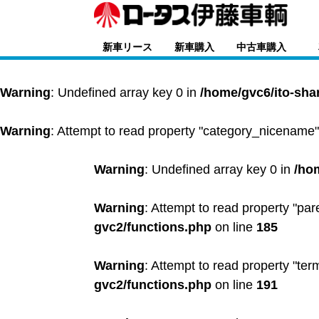
新車リース
新車購入
中古車購入
Warning
: Undefined array key 0 in
/home/gvc6/ito-sha
Warning
: Attempt to read property "category_nicename"
Warning
: Undefined array key 0 in
/ho
Warning
: Attempt to read property "par
gvc2/functions.php
on line
185
Warning
: Attempt to read property "ter
gvc2/functions.php
on line
191