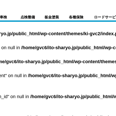
車検
点検整備
板金塗装
各種保険
ロードサービ
ryo.jp/public_html/wp-content/themes/ki-gvc2/index
 on null in
/home/gvc6/ito-sharyo.jp/public_html/wp-
me/gvc6/ito-sharyo.jp/public_html/wp-content/themes
ent" on null in
/home/gvc6/ito-sharyo.jp/public_html/w
m_id" on null in
/home/gvc6/ito-sharyo.jp/public_html/