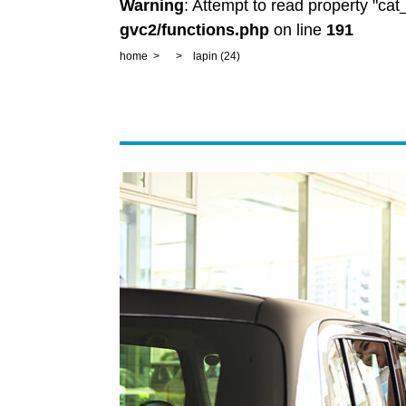
Warning
: Attempt to read property "ca
gvc2/functions.php
on line
191
home
lapin (24)