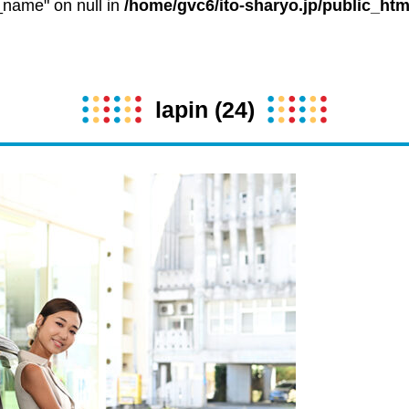
t_name" on null in
/home/gvc6/ito-sharyo.jp/public_htm
lapin (24)