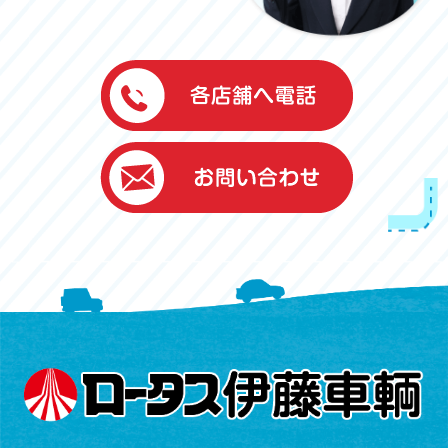
伊藤車輌（本社）
050-5851-0337
グッドワン浜松
050-5851-0338
浜北店
050-5851-0339
レスキューセンター
053-465-3535
（年中無休24h対応）