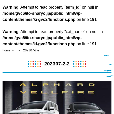
Warning
: Attempt to read property "term_id" on null in
/home/gvc6/ito-sharyo.jp/public_html/wp-
content/themes/ki-gvc2/functions.php
on line
191
Warning
: Attempt to read property "cat_name" on null in
/home/gvc6/ito-sharyo.jp/public_html/wp-
content/themes/ki-gvc2/functions.php
on line
191
home
202307-2-2
202307-2-2