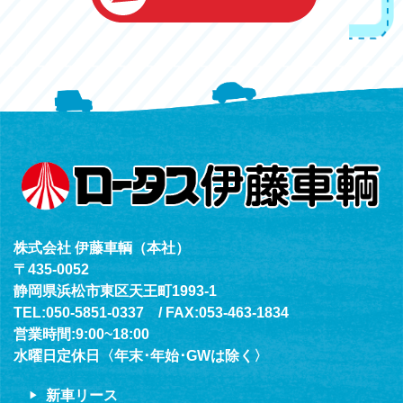
浜北店
050-5851-0339
レスキューセンター
053-465-3535
（年中無休24h対応）
株式会社 伊藤車輌（本社）
〒435-0052
静岡県浜松市東区天王町1993-1
TEL:050-5851-0337 / FAX:053-463-1834
営業時間:9:00~18:00
水曜日定休日〈年末･年始･GWは除く〉
新車リース