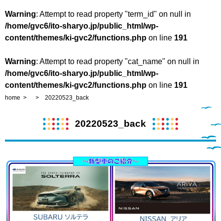
Warning
: Attempt to read property "term_id" on null in
/home/gvc6/ito-sharyo.jp/public_html/wp-
content/themes/ki-gvc2/functions.php
on line
191
Warning
: Attempt to read property "cat_name" on null in
/home/gvc6/ito-sharyo.jp/public_html/wp-
content/themes/ki-gvc2/functions.php
on line
191
home
20220523_back
20220523_back