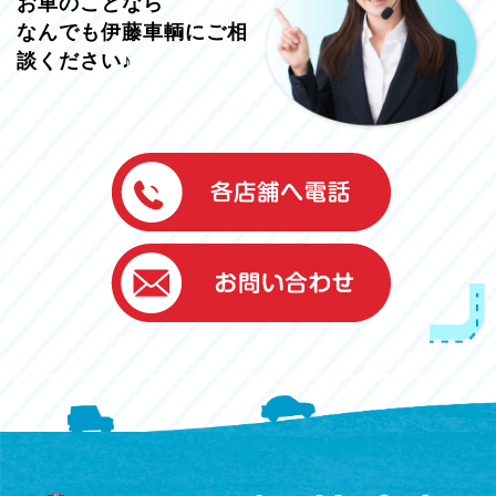
お車のことなら
なんでも伊藤車輌にご相
談ください♪
伊藤車輌（本社）
050-5851-0337
グッドワン浜松
050-5851-0338
浜北店
050-5851-0339
レスキューセンター
053-465-3535
（年中無休24h対応）