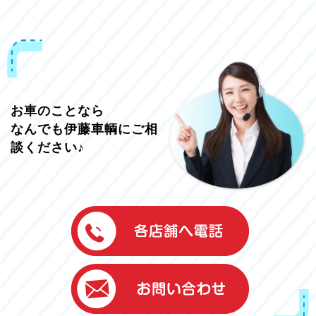
お車のことなら
なんでも伊藤車輌にご相
談ください♪
伊藤車輌（本社）
050-5851-0337
グッドワン浜松
050-5851-0338
浜北店