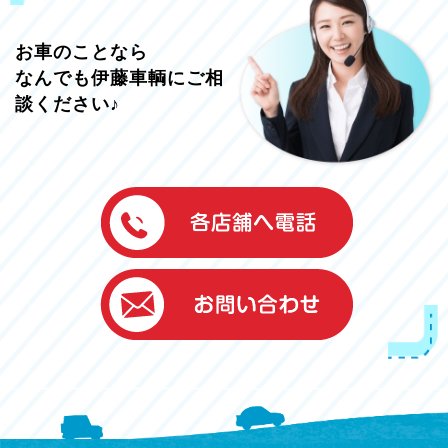
お車のことなら
なんでも伊藤車輌にご相
談ください♪
伊藤車輌（本社）
050-5851-0337
グッドワン浜松
050-5851-0338
浜北店
050-5851-0339
レスキューセンター
053-465-3535
（年中無休24h対応）