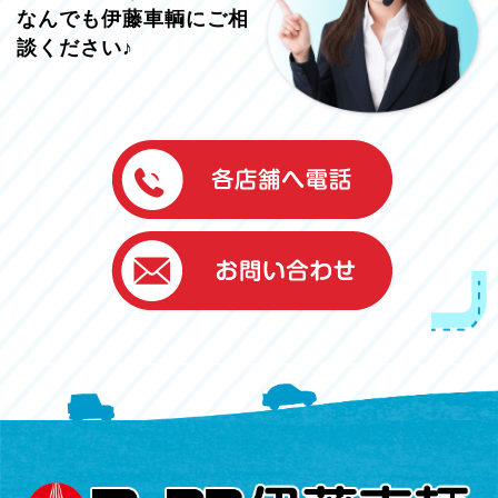
なんでも伊藤車輌にご相
談ください♪
伊藤車輌（本社）
050-5851-0337
グッドワン浜松
050-5851-0338
浜北店
050-5851-0339
レスキューセンター
053-465-3535
（年中無休24h対応）