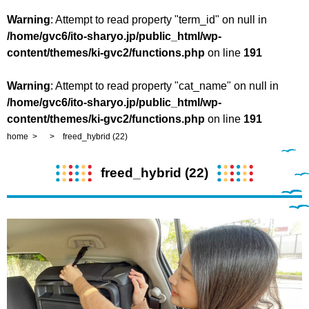
Warning
: Attempt to read property "term_id" on null in
/home/gvc6/ito-sharyo.jp/public_html/wp-
content/themes/ki-gvc2/functions.php
on line
191
Warning
: Attempt to read property "cat_name" on null in
/home/gvc6/ito-sharyo.jp/public_html/wp-
content/themes/ki-gvc2/functions.php
on line
191
home
freed_hybrid (22)
freed_hybrid (22)