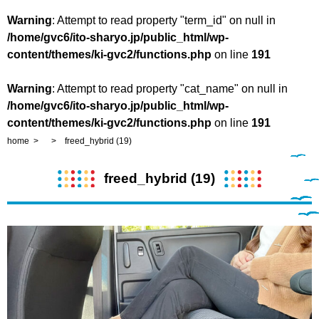
Warning
: Attempt to read property "term_id" on null in
/home/gvc6/ito-sharyo.jp/public_html/wp-
content/themes/ki-gvc2/functions.php
on line
191
Warning
: Attempt to read property "cat_name" on null in
/home/gvc6/ito-sharyo.jp/public_html/wp-
content/themes/ki-gvc2/functions.php
on line
191
home
freed_hybrid (19)
freed_hybrid (19)