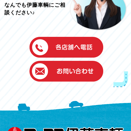
なんでも伊藤車輌にご相
談ください♪
伊藤車輌（本社）
050-5851-0337
グッドワン浜松
050-5851-0338
浜北店
050-5851-0339
レスキューセンター
053-465-3535
（年中無休24h対応）