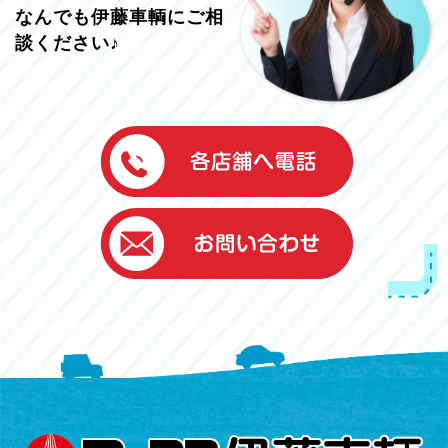
なんでも伊藤車輌にご相
談ください♪
伊藤車輌（本社）
050-5851-0337
グッドワン浜松
050-5851-0338
浜北店
050-5851-0339
レスキューセンター
053-465-3535
（年中無休24h対応）