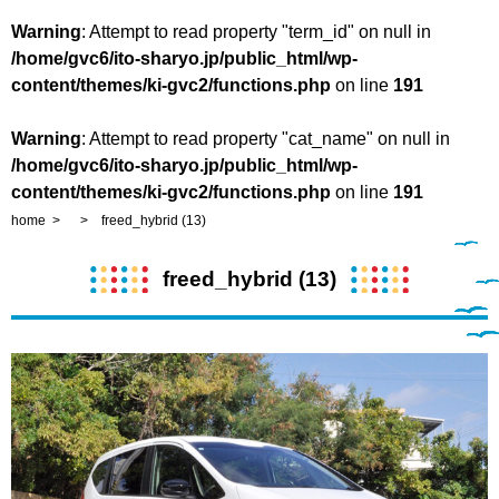
Warning
: Attempt to read property "term_id" on null in
/home/gvc6/ito-sharyo.jp/public_html/wp-
content/themes/ki-gvc2/functions.php
on line
191
Warning
: Attempt to read property "cat_name" on null in
/home/gvc6/ito-sharyo.jp/public_html/wp-
content/themes/ki-gvc2/functions.php
on line
191
home
freed_hybrid (13)
freed_hybrid (13)