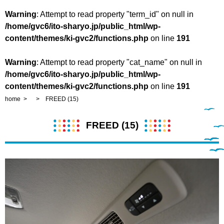
Warning
: Attempt to read property "term_id" on null in
/home/gvc6/ito-sharyo.jp/public_html/wp-
content/themes/ki-gvc2/functions.php
on line
191
Warning
: Attempt to read property "cat_name" on null in
/home/gvc6/ito-sharyo.jp/public_html/wp-
content/themes/ki-gvc2/functions.php
on line
191
home
FREED (15)
FREED (15)