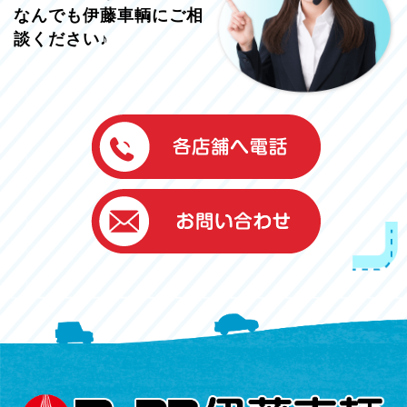
なんでも伊藤車輌にご相
談ください♪
伊藤車輌（本社）
050-5851-0337
グッドワン浜松
050-5851-0338
浜北店
050-5851-0339
レスキューセンター
053-465-3535
（年中無休24h対応）