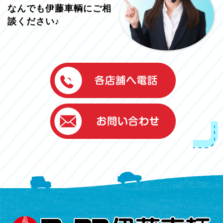
なんでも伊藤車輌にご相
談ください♪
伊藤車輌（本社）
050-5851-0337
グッドワン浜松
050-5851-0338
浜北店
050-5851-0339
レスキューセンター
053-465-3535
（年中無休24h対応）