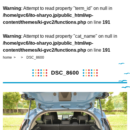
Warning
: Attempt to read property "term_id" on null in
/home/gvc6/ito-sharyo.jp/public_html/wp-
content/themes/ki-gvc2/functions.php
on line
191
Warning
: Attempt to read property "cat_name" on null in
/home/gvc6/ito-sharyo.jp/public_html/wp-
content/themes/ki-gvc2/functions.php
on line
191
home
DSC_8600
DSC_8600