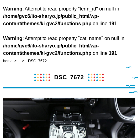
Warning
: Attempt to read property "term_id" on null in
/home/gvc6/ito-sharyo.jp/public_html/wp-
content/themes/ki-gvc2/functions.php
on line
191
Warning
: Attempt to read property "cat_name" on null in
/home/gvc6/ito-sharyo.jp/public_html/wp-
content/themes/ki-gvc2/functions.php
on line
191
home
DSC_7672
DSC_7672