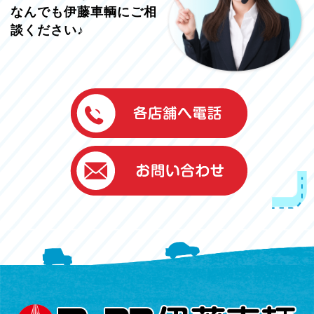
なんでも伊藤車輌にご相
談ください♪
伊藤車輌（本社）
050-5851-0337
グッドワン浜松
050-5851-0338
浜北店
050-5851-0339
レスキューセンター
053-465-3535
（年中無休24h対応）