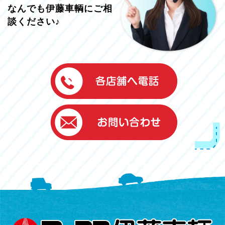
なんでも伊藤車輌にご相
談ください♪
伊藤車輌（本社）
050-5851-0337
グッドワン浜松
050-5851-0338
浜北店
050-5851-0339
レスキューセンター
053-465-3535
（年中無休24h対応）