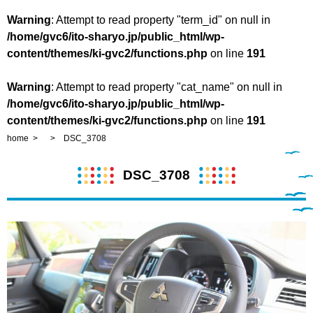
Warning
: Attempt to read property "term_id" on null in
/home/gvc6/ito-sharyo.jp/public_html/wp-
content/themes/ki-gvc2/functions.php
on line
191
Warning
: Attempt to read property "cat_name" on null in
/home/gvc6/ito-sharyo.jp/public_html/wp-
content/themes/ki-gvc2/functions.php
on line
191
home
DSC_3708
DSC_3708