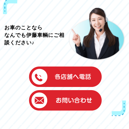
お車のことなら
なんでも伊藤車輌にご相
談ください♪
伊藤車輌（本社）
050-5851-0337
グッドワン浜松
050-5851-0338
浜北店
050-5851-0339
レスキューセンター
053-465-3535