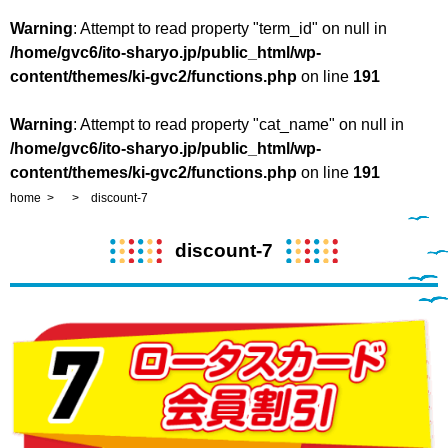
Warning
: Attempt to read property "term_id" on null in
/home/gvc6/ito-sharyo.jp/public_html/wp-
content/themes/ki-gvc2/functions.php
on line
191
Warning
: Attempt to read property "cat_name" on null in
/home/gvc6/ito-sharyo.jp/public_html/wp-
content/themes/ki-gvc2/functions.php
on line
191
home
discount-7
discount-7