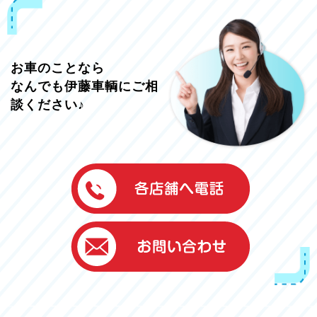
お車のことなら
なんでも伊藤車輌にご相
談ください♪
伊藤車輌（本社）
050-5851-0337
グッドワン浜松
050-5851-0338
浜北店
050-5851-0339
レスキューセンター
053-465-3535