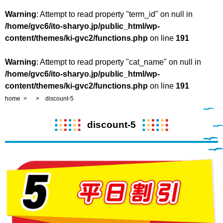
Warning
: Attempt to read property "term_id" on null in
/home/gvc6/ito-sharyo.jp/public_html/wp-
content/themes/ki-gvc2/functions.php
on line
191
Warning
: Attempt to read property "cat_name" on null in
/home/gvc6/ito-sharyo.jp/public_html/wp-
content/themes/ki-gvc2/functions.php
on line
191
home
discount-5
discount-5