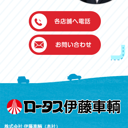
伊藤車輌（本社）
050-5851-0337
グッドワン浜松
050-5851-0338
浜北店
050-5851-0339
レスキューセンター
053-465-3535
（年中無休24h対応）
株式会社 伊藤車輌（本社）