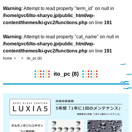
Warning
: Attempt to read property "term_id" on null in
/home/gvc6/ito-sharyo.jp/public_html/wp-
content/themes/ki-gvc2/functions.php
on line
191
Warning
: Attempt to read property "cat_name" on null in
/home/gvc6/ito-sharyo.jp/public_html/wp-
content/themes/ki-gvc2/functions.php
on line
191
home
ito_pc (8)
ito_pc (8)