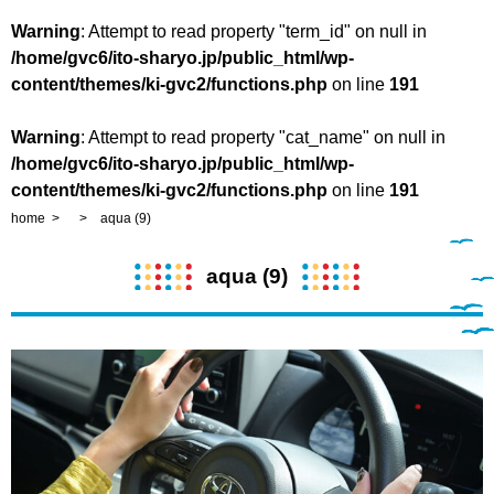
Warning
: Attempt to read property "term_id" on null in
/home/gvc6/ito-sharyo.jp/public_html/wp-
content/themes/ki-gvc2/functions.php
on line
191
Warning
: Attempt to read property "cat_name" on null in
/home/gvc6/ito-sharyo.jp/public_html/wp-
content/themes/ki-gvc2/functions.php
on line
191
home
aqua (9)
aqua (9)