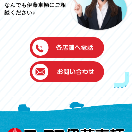
なんでも伊藤車輌にご相
談ください♪
伊藤車輌（本社）
050-5851-0337
グッドワン浜松
050-5851-0338
浜北店
050-5851-0339
レスキューセンター
053-465-3535
（年中無休24h対応）