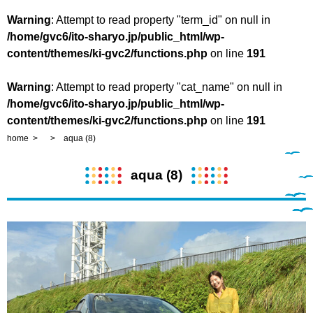
Warning
: Attempt to read property "term_id" on null in
/home/gvc6/ito-sharyo.jp/public_html/wp-
content/themes/ki-gvc2/functions.php
on line
191
Warning
: Attempt to read property "cat_name" on null in
/home/gvc6/ito-sharyo.jp/public_html/wp-
content/themes/ki-gvc2/functions.php
on line
191
home
aqua (8)
aqua (8)