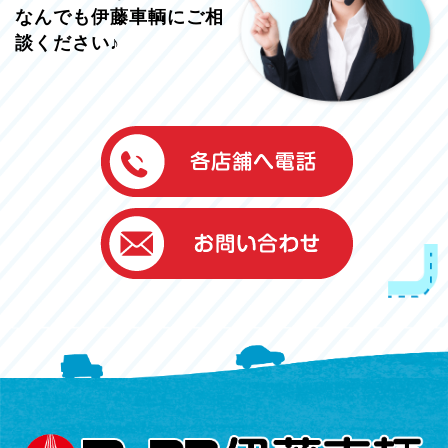
なんでも伊藤車輌にご相
談ください♪
伊藤車輌（本社）
050-5851-0337
グッドワン浜松
050-5851-0338
浜北店
050-5851-0339
レスキューセンター
053-465-3535
（年中無休24h対応）