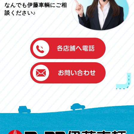
なんでも伊藤車輌にご相
談ください♪
伊藤車輌（本社）
050-5851-0337
グッドワン浜松
050-5851-0338
浜北店
050-5851-0339
レスキューセンター
053-465-3535
（年中無休24h対応）