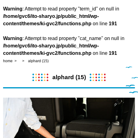
Warning
: Attempt to read property "term_id" on null in
/home/gvc6/ito-sharyo.jp/public_html/wp-
content/themes/ki-gvc2/functions.php
on line
191
Warning
: Attempt to read property "cat_name" on null in
/home/gvc6/ito-sharyo.jp/public_html/wp-
content/themes/ki-gvc2/functions.php
on line
191
home
alphard (15)
alphard (15)