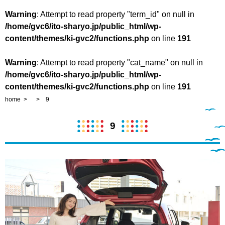
Warning
: Attempt to read property "term_id" on null in
/home/gvc6/ito-sharyo.jp/public_html/wp-
content/themes/ki-gvc2/functions.php
on line
191
Warning
: Attempt to read property "cat_name" on null in
/home/gvc6/ito-sharyo.jp/public_html/wp-
content/themes/ki-gvc2/functions.php
on line
191
home
9
9