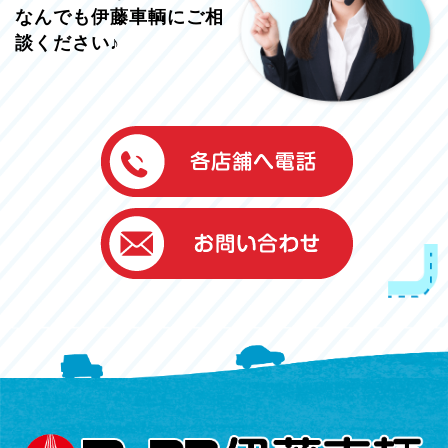
なんでも伊藤車輌にご相
談ください♪
伊藤車輌（本社）
050-5851-0337
グッドワン浜松
050-5851-0338
浜北店
050-5851-0339
レスキューセンター
053-465-3535
（年中無休24h対応）