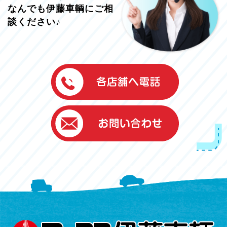
なんでも伊藤車輌にご相
談ください♪
伊藤車輌（本社）
050-5851-0337
グッドワン浜松
050-5851-0338
浜北店
050-5851-0339
レスキューセンター
053-465-3535
（年中無休24h対応）