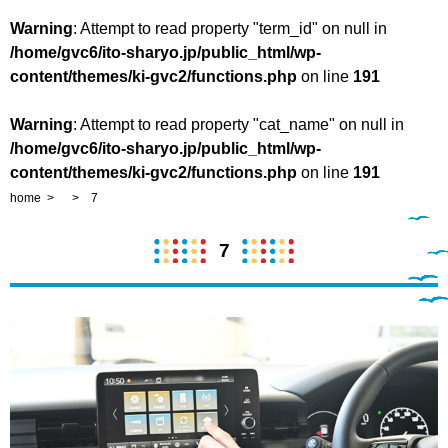
Warning
: Attempt to read property "term_id" on null in
/home/gvc6/ito-sharyo.jp/public_html/wp-
content/themes/ki-gvc2/functions.php
on line
191
Warning
: Attempt to read property "cat_name" on null in
/home/gvc6/ito-sharyo.jp/public_html/wp-
content/themes/ki-gvc2/functions.php
on line
191
home
7
7