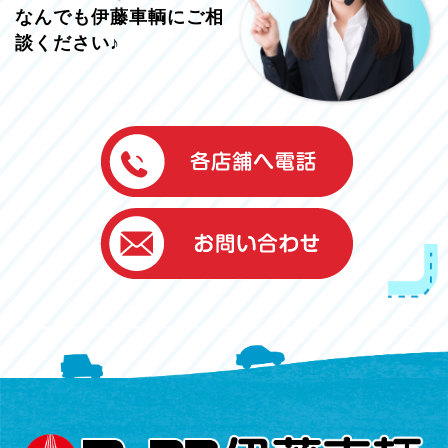
なんでも伊藤車輌にご相
談ください♪
伊藤車輌（本社）
050-5851-0337
グッドワン浜松
050-5851-0338
浜北店
050-5851-0339
レスキューセンター
053-465-3535
（年中無休24h対応）