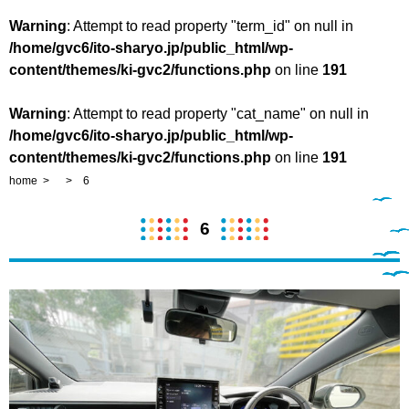
Warning
: Attempt to read property "term_id" on null in
/home/gvc6/ito-sharyo.jp/public_html/wp-
content/themes/ki-gvc2/functions.php
on line
191
Warning
: Attempt to read property "cat_name" on null in
/home/gvc6/ito-sharyo.jp/public_html/wp-
content/themes/ki-gvc2/functions.php
on line
191
home
6
6