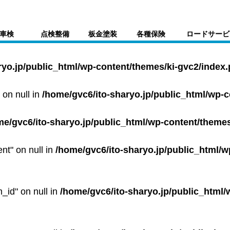
車検
点検整備
板金塗装
各種保険
ロードサービ
ryo.jp/public_html/wp-content/themes/ki-gvc2/index
 on null in
/home/gvc6/ito-sharyo.jp/public_html/wp-
me/gvc6/ito-sharyo.jp/public_html/wp-content/themes
ent" on null in
/home/gvc6/ito-sharyo.jp/public_html/w
m_id" on null in
/home/gvc6/ito-sharyo.jp/public_html/