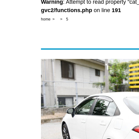
Warning
: Attempt to read property "ca
gvc2/functions.php
on line
191
home
5