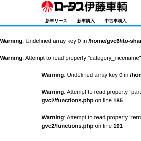
新車リース
新車購入
中古車購入
Warning
: Undefined array key 0 in
/home/gvc6/ito-sha
Warning
: Attempt to read property "category_nicename"
Warning
: Undefined array key 0 in
/ho
Warning
: Attempt to read property "par
gvc2/functions.php
on line
185
Warning
: Attempt to read property "ter
gvc2/functions.php
on line
191