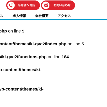
伊藤車輌（本社）
ス
求人情報
会社概要
アクセス
050-5851-0337
グッドワン浜松
050-5851-0338
.php
on line
5
浜北店
050-5851-0339
content/themes/ki-gvc2/index.php
on line
5
レスキューセンター
053-465-3535
（年中無休24h対応）
/ki-gvc2/functions.php
on line
184
p-content/themes/ki-
wp-content/themes/ki-