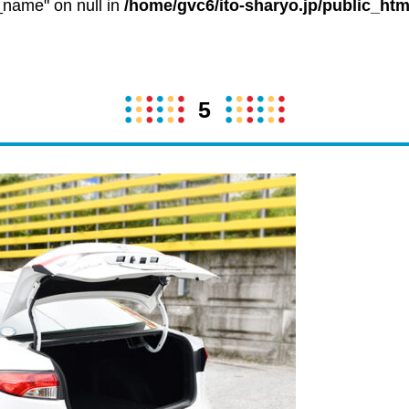
t_name" on null in
/home/gvc6/ito-sharyo.jp/public_htm
5