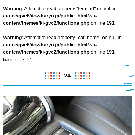
Warning
: Attempt to read property "term_id" on null in
/home/gvc6/ito-sharyo.jp/public_html/wp-
content/themes/ki-gvc2/functions.php
on line
191
Warning
: Attempt to read property "cat_name" on null in
/home/gvc6/ito-sharyo.jp/public_html/wp-
content/themes/ki-gvc2/functions.php
on line
191
home
24
24