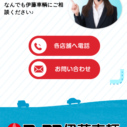
なんでも伊藤車輌にご相
談ください♪
伊藤車輌（本社）
050-5851-0337
グッドワン浜松
050-5851-0338
浜北店
050-5851-0339
レスキューセンター
053-465-3535
（年中無休24h対応）