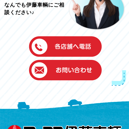
なんでも伊藤車輌にご相
談ください♪
伊藤車輌（本社）
050-5851-0337
グッドワン浜松
050-5851-0338
浜北店
050-5851-0339
レスキューセンター
053-465-3535
（年中無休24h対応）