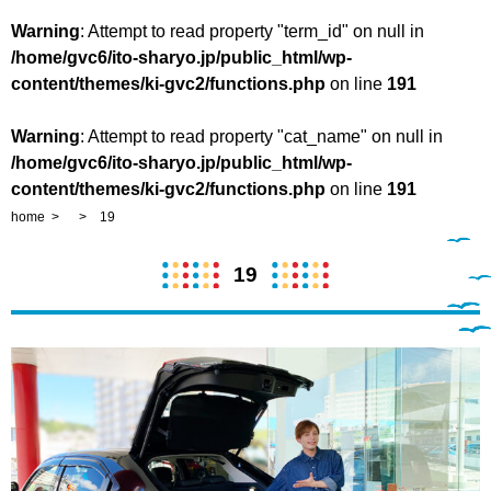
Warning
: Attempt to read property "term_id" on null in
/home/gvc6/ito-sharyo.jp/public_html/wp-
content/themes/ki-gvc2/functions.php
on line
191
Warning
: Attempt to read property "cat_name" on null in
/home/gvc6/ito-sharyo.jp/public_html/wp-
content/themes/ki-gvc2/functions.php
on line
191
home
19
19