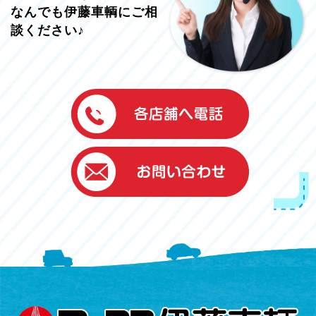
なんでも伊藤車輌にご相
談ください♪
伊藤車輌（本社）
050-5851-0337
グッドワン浜松
050-5851-0338
浜北店
050-5851-0339
レスキューセンター
053-465-3535
（年中無休24h対応）