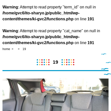
Warning
: Attempt to read property "term_id" on null in
/home/gvc6/ito-sharyo.jp/public_html/wp-
content/themes/ki-gvc2/functions.php
on line
191
Warning
: Attempt to read property "cat_name" on null in
/home/gvc6/ito-sharyo.jp/public_html/wp-
content/themes/ki-gvc2/functions.php
on line
191
home
19
19