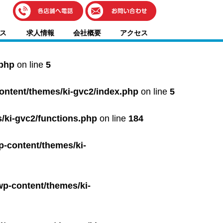
伊藤車輌（本社）
ス
求人情報
会社概要
アクセス
050-5851-0337
グッドワン浜松
050-5851-0338
.php
on line
5
浜北店
050-5851-0339
content/themes/ki-gvc2/index.php
on line
5
レスキューセンター
053-465-3535
（年中無休24h対応）
/ki-gvc2/functions.php
on line
184
p-content/themes/ki-
wp-content/themes/ki-