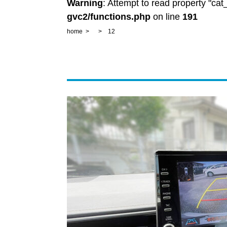
Warning
: Attempt to read property "ca
gvc2/functions.php
on line
191
home
12