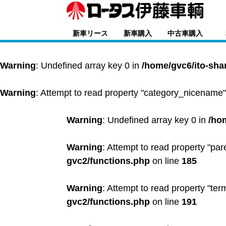
新車リース
新車購入
中古車購入
Warning
: Undefined array key 0 in
/home/gvc6/ito-sha
Warning
: Attempt to read property "category_nicename"
Warning
: Undefined array key 0 in
/ho
Warning
: Attempt to read property "par
gvc2/functions.php
on line
185
Warning
: Attempt to read property "ter
gvc2/functions.php
on line
191