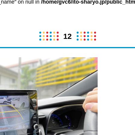
t_name" on null in
/home/gvc6/ito-sharyo.jp/public_htm
12