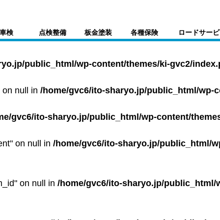
車検
点検整備
板金塗装
各種保険
ロードサービ
ryo.jp/public_html/wp-content/themes/ki-gvc2/index
 on null in
/home/gvc6/ito-sharyo.jp/public_html/wp-
me/gvc6/ito-sharyo.jp/public_html/wp-content/themes
ent" on null in
/home/gvc6/ito-sharyo.jp/public_html/w
m_id" on null in
/home/gvc6/ito-sharyo.jp/public_html/